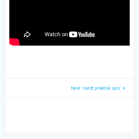
Innleggsnavigasjon
Next
Next:
Hardt praktisk spor
post: