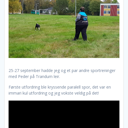
25-27 september hadde jeg og et par andre sportreninger
med Peder på Trandum leir.
Første utfordring ble kryssende paralell spor, det var en
immari kul utfordring og jeg vokste veldig på det!