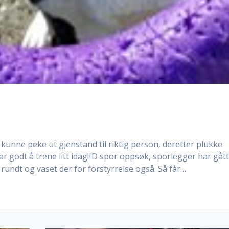
, kunne peke ut gjenstand til riktig person, deretter plukke
å var godt å trene litt idag!ID spor oppsøk, sporlegger har gåt
 rundt og vaset der for forstyrrelse også. Så får…