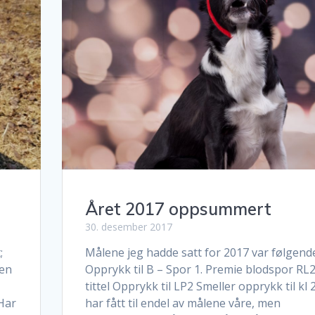
Året 2017 oppsummert
30. desember 2017
;
Målene jeg hadde satt for 2017 var følgend
nen
Opprykk til B – Spor 1. Premie blodspor RL
tittel Opprykk til LP2 Smeller opprykk til kl 2
Har
har fått til endel av målene våre, men