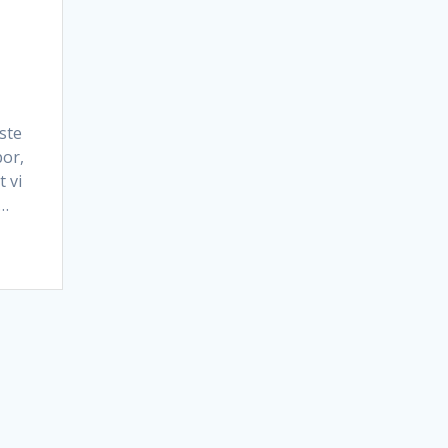
ste
por,
t vi
…