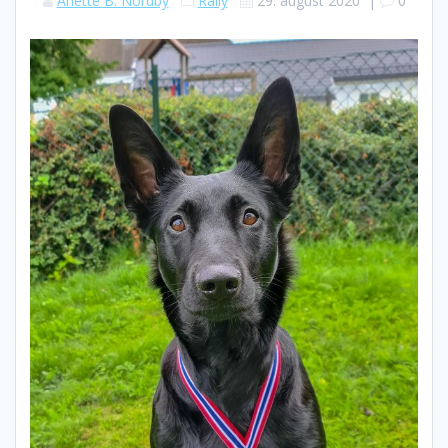
Anette B. Nordby
Rally
29. august 2020
|
0