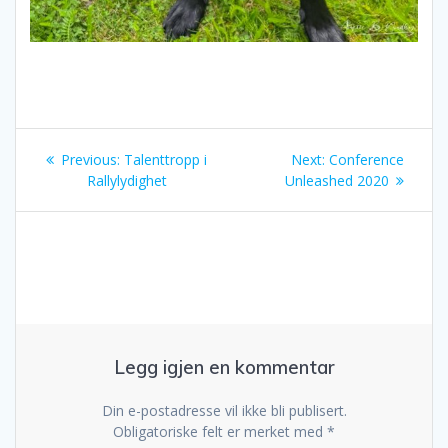
Innleggsnavigasjon
Previous
Next
Previous:
Talenttropp i
Next:
Conference
post:
post:
Rallylydighet
Unleashed 2020
Legg igjen en kommentar
Din e-postadresse vil ikke bli publisert.
Obligatoriske felt er merket med
*