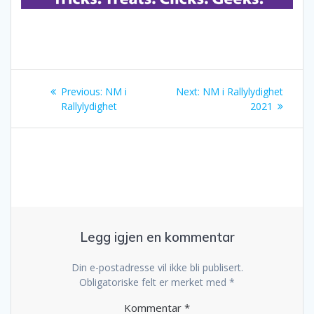
Innleggsnavigasjon
Previous
Next
Previous:
NM i
Next:
NM i Rallylydighet
post:
post:
Rallylydighet
2021
Legg igjen en kommentar
Din e-postadresse vil ikke bli publisert.
Obligatoriske felt er merket med
*
Kommentar
*