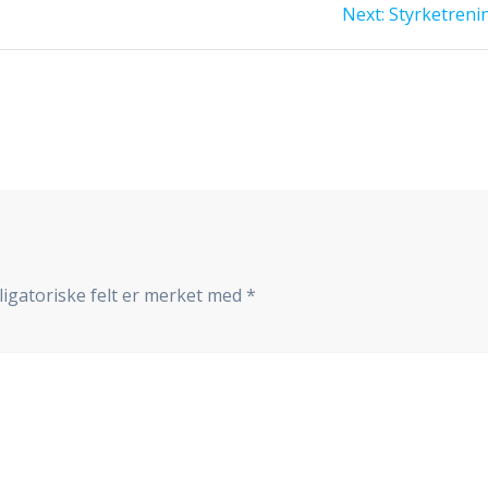
n
Next
Next:
Styrketreni
post:
ligatoriske felt er merket med
*