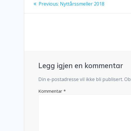
Innleggsnavigasjo
Previous
Previous:
Nyttårssmeller 2018
post:
Legg igjen en kommentar
Din e-postadresse vil ikke bli publisert.
Ob
Kommentar
*