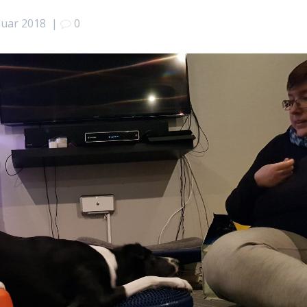
nuar 2018
|
0