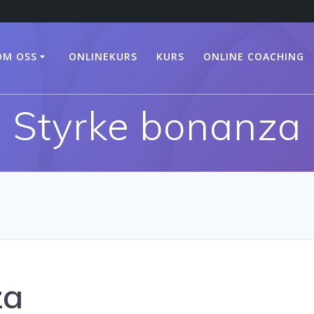
OM OSS
ONLINEKURS
KURS
ONLINE COACHING
Styrke bonanza
za