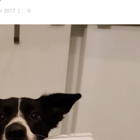
r 2017
|
0