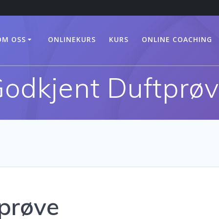
OM OSS
ONLINEKURS
KURS
ONLINE COACHING
odkjent Duftprø
prøve