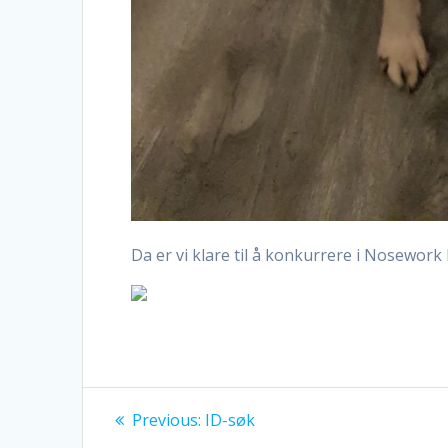
Da er vi klare til å konkurrere i Nosework k
Innleggsnavigasjo
Previous
Previous:
ID-søk
post: