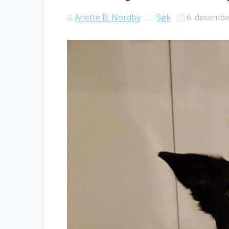
Anette B. Nordby
Søk
6. desembe