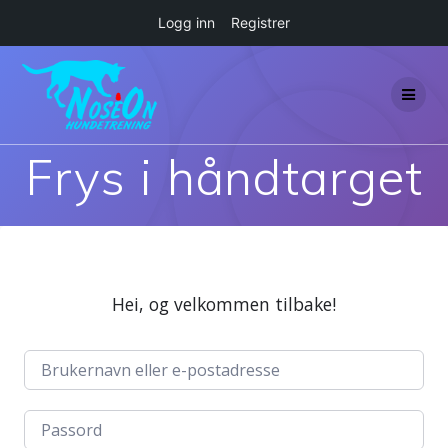
Logg inn
Registrer
Skip
to
content
Frys i håndtarget
Hei, og velkommen tilbake!