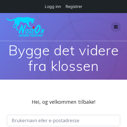
Logg inn
Registrer
Skip
to
content
Bygge det videre
fra klossen
Hei, og velkommen tilbake!